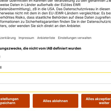
Recherche, Content und Kampagnen
6
Event ansehen
Digital Bash EXTREME 
Workshop
Sichtbarkeit im KI-Zeitalter: wie Ihr in 
Antworten der Maschinen erscheint. S
6
jetzt die Aufzeichnung für nur 129,-€ 
Event ansehen