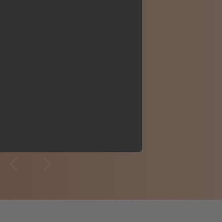
orgen schon heute zu gestalten. Sei
die Zukunft aktiv mit! Jetzt
em spannenden Event.
Previous
Next