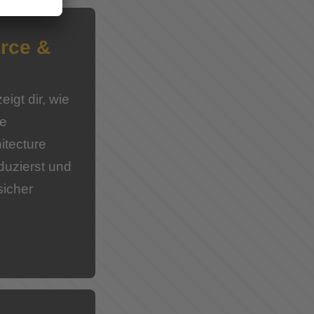
rce &
igt dir, wie
ce
itecture
eduzierst und
icher