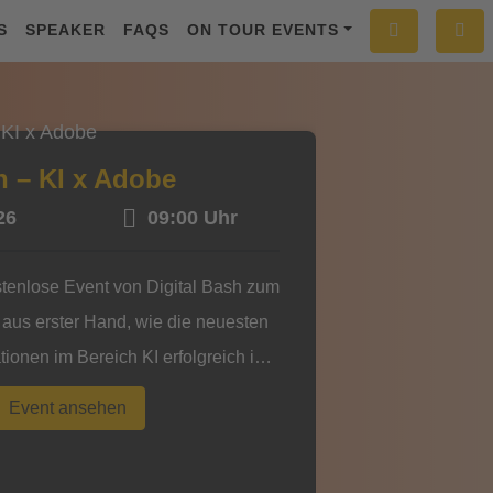
S
SPEAKER
FAQS
ON TOUR EVENTS
h – KI x Adobe
26
09:00 Uhr
stenlose Event von Digital Bash zum
 aus erster Hand, wie die neuesten
ionen im Bereich KI erfolgreich im
riert werden können. Erhalte
Event ansehen
ke und wertvolle Tipps, um mit KI
eit zu revolutionieren und die