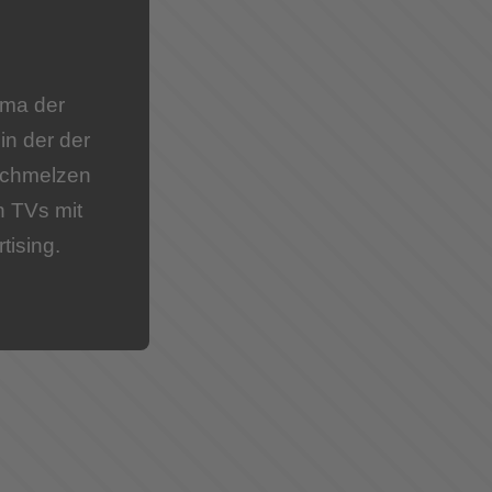
ema der
in der der
rschmelzen
n TVs mit
tising.