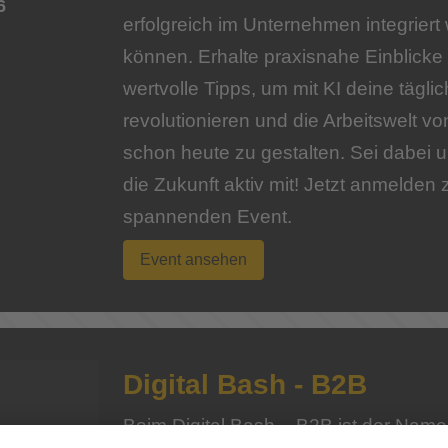
6
erfolgreich im Unternehmen integriert
können. Erhalte praxisnahe Einblicke
wertvolle Tipps, um mit KI deine täglic
revolutionieren und die Arbeitswelt v
schon heute zu gestalten. Sei dabei u
die Zukunft aktiv mit! Jetzt anmelden
spannenden Event.
Event ansehen
Digital Bash - B2B
Beim Digital Bash – B2B ist der Nam