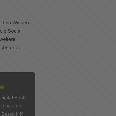
 dein Wissen
wie Social
weitere
chster Zeit
be
Digital Bash
d, wie die
 Bereich KI