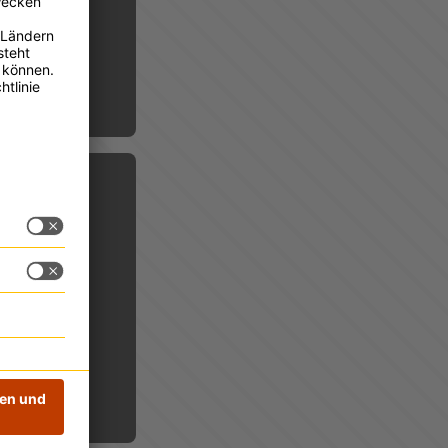
- GEO
den
ichere dir
zzgl. MwSt.