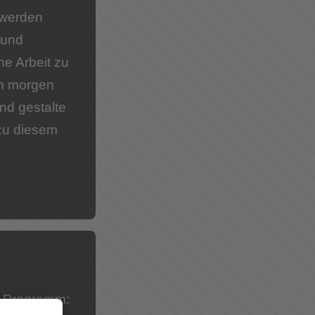
 werden
 und
he Arbeit zu
on morgen
nd gestalte
 zu diesem
e Programm: