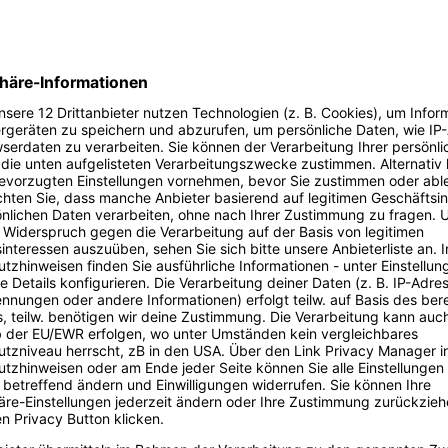
Es dreht sich alles um Geschäftsbez
zwischen Unternehmen und wie man 
6
optimieren kann. Hierbei stehen The
Personalisierung, Customer Journey 
Targeting auf der Agenda. Zusammen 
B2B ein Urgestein des Digital Bash und
Anlaufpunkt für Business-Fragen.
Event ansehen
Digital Bash EXTREME 
Gemini Workshop
Google Gemini im Marketing: Dein KI-