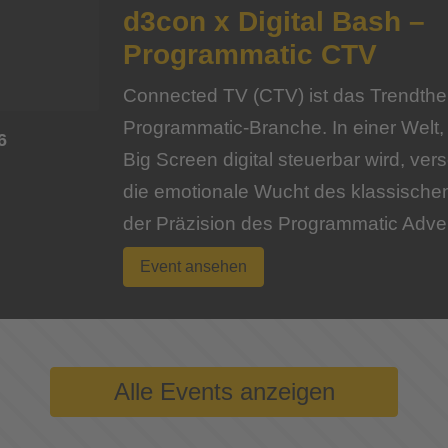
d3con x Digital Bash –
Programmatic CTV
Connected TV (CTV) ist das Trendth
Programmatic-Branche. In einer Welt, 
6
Big Screen digital steuerbar wird, ve
die emotionale Wucht des klassische
der Präzision des Programmatic Adver
Event ansehen
Alle Events anzeigen