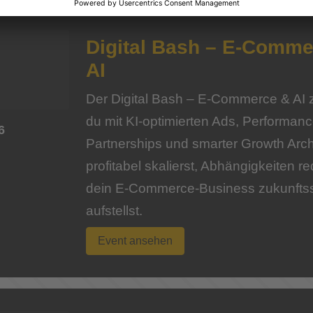
Digital Bash – E-Comme
AI
Der Digital Bash – E-Commerce & AI ze
du mit KI-optimierten Ads, Performan
6
Partnerships und smarter Growth Arch
profitabel skalierst, Abhängigkeiten r
dein E-Commerce-Business zukunftss
aufstellst.
Event ansehen