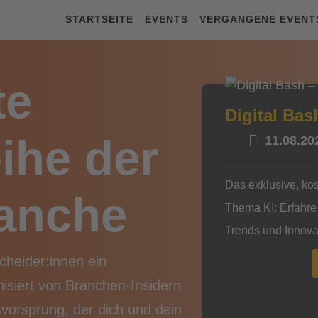
STARTSEITE
EVENTS
VERGANGENE EVENT
te
Digital Bas
ihe der
11.08.20
Das exklusive, ko
ranche
Thema KI: Erfahre
Trends und Innovat
Unternehmen integ
scheider:innen ein
praxisnahe Einblic
siert von Branchen-Insidern
deine tägliche Arb
svorsprung, der dich und dein