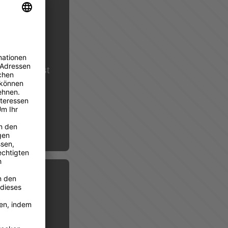
iehungen
diese
men wie
und
mit B2C ist
 gilt als
–
Boost für